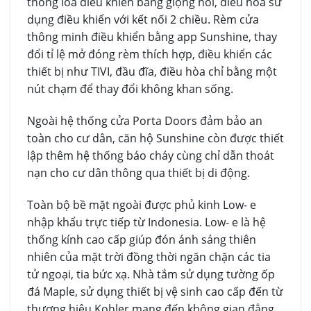
thống loa điều khiển bằng giọng nói, điều hòa sử
dụng điều khiển với kết nối 2 chiều. Rèm cửa
thông minh điều khiển bằng app Sunshine, thay
đổi tỉ lệ mở đóng rèm thích hợp, điều khiển các
thiết bị như TIVI, đầu đĩa, điều hòa chỉ bằng một
nút chạm để thay đổi không khan sống.
Ngoài hệ thống cửa Porta Doors đảm bảo an
toàn cho cư dân, căn hộ Sunshine còn được thiết
lập thêm hệ thống báo cháy cùng chỉ dẫn thoát
nạn cho cư dân thông qua thiết bị di động.
Toàn bộ bề mặt ngoài được phủ kinh Low- e
nhập khẩu trực tiếp từ Indonesia. Low- e là hệ
thống kính cao cấp giúp đón ánh sáng thiên
nhiên của mặt trời đồng thời ngăn chặn các tia
tử ngoại, tia bức xạ. Nhà tắm sử dụng tường ốp
đá Maple, sử dụng thiết bị vệ sinh cao cấp đến từ
thương hiệu Kohler mang đến không gian đẳng