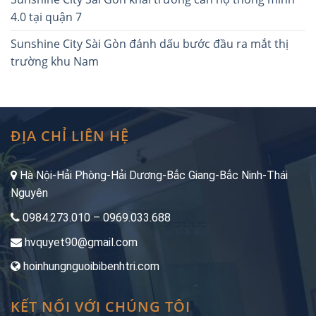
4.0 tại quận 7
Sunshine City Sài Gòn đánh dấu bước đầu ra mắt thị
trường khu Nam
ĐỊA CHỈ LIÊN HỆ
Hà Nội-Hải Phòng-Hải Dương-Bắc Giang-Bắc Ninh-Thái
Nguyên
0984.273.010 – 0969.033.688
hvquyet90@gmail.com
hoinhungnguoibibenhtri.com
KẾT NỐI VỚI CHÚNG TÔI